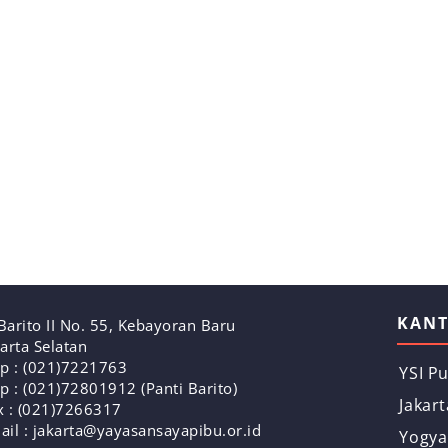
KAN
. Barito II No. 55, Kebayoran Baru
karta Selatan
lp : (021)7221763
YSI P
lp : (021)72801912 (Panti Barito)
Jakart
x : (021)7266317
ail : jakarta@yayasansayapibu.or.id
Yogya