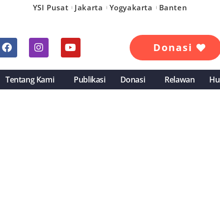
YSI Pusat
Jakarta
Yogyakarta
Banten
Donasi
Tentang Kami
Publikasi
Donasi
Relawan
Hu