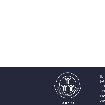
Jl
Ja
Te
Te
Fa
em
CABANG