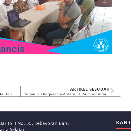
ARTIKEL SESUDAH
Keseruan Anak – Anak Sayap Ibu Jakarta Dalam Peringatan HAN di TMII
Perjanjian Kerjasama Antara PT. Sumber Alfaria Trijaya dengan Yayasan Sayap Ibu
KAN
. Barito II No. 55, Kebayoran Baru
karta Selatan